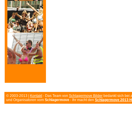
© 2003-2013 |
Kontakt
- Das Team von
Schlagermove Bilder
bedankt sich bei 
und Organisatoren vom
Schlagermove
- Ihr macht den
Schlagermove 2013 