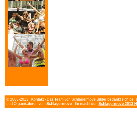
© 2003-2013 |
Kontakt
- Das Team von
Schlagermove Bilder
bedankt sich bei 
und Organisatoren vom
Schlagermove
- Ihr macht den
Schlagermove 2013 