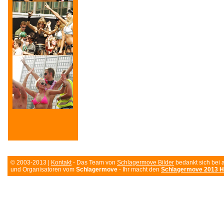
© 2003-2013 |
Kontakt
- Das Team von
Schlagermove Bilder
bedankt sich bei 
und Organisatoren vom
Schlagermove
- Ihr macht den
Schlagermove 2013 