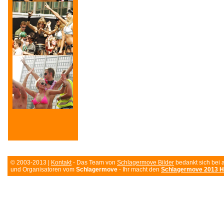
© 2003-2013 |
Kontakt
- Das Team von
Schlagermove Bilder
bedankt sich bei 
und Organisatoren vom
Schlagermove
- Ihr macht den
Schlagermove 2013 