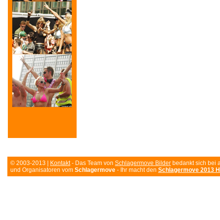
© 2003-2013 |
Kontakt
- Das Team von
Schlagermove Bilder
bedankt sich bei 
und Organisatoren vom
Schlagermove
- Ihr macht den
Schlagermove 2013 