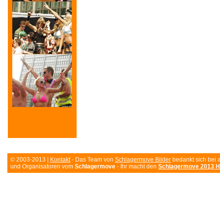
© 2003-2013 |
Kontakt
- Das Team von
Schlagermove Bilder
bedankt sich bei 
und Organisatoren vom
Schlagermove
- Ihr macht den
Schlagermove 2013 