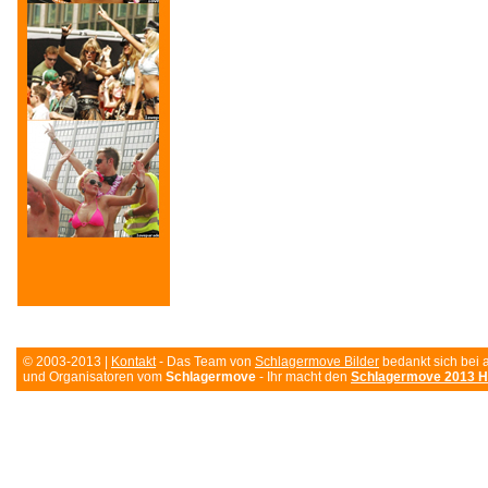
© 2003-2013 |
Kontakt
- Das Team von
Schlagermove Bilder
bedankt sich bei 
und Organisatoren vom
Schlagermove
- Ihr macht den
Schlagermove 2013 