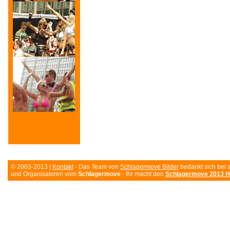
© 2003-2013 |
Kontakt
- Das Team von
Schlagermove Bilder
bedankt sich bei 
und Organisatoren vom
Schlagermove
- Ihr macht den
Schlagermove 2013 