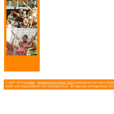
© 2007-2010
Kontakt
-
Schlagermove Bilder 2010
bedankt sich bei allen Sch
Helfer und Organisatoren vom Schlagermove - Ihr habt den Schlagermove 20